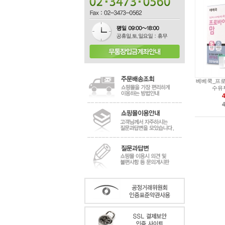
베베쿡_프로
수유