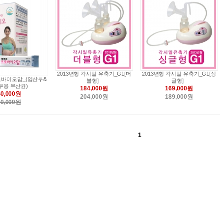
2013년형 각시밀 유축기_G1[더
2013년형 각시밀 유축기_G1[싱
바이오맘_(임산부&
블형]
글형]
부용 유산균)
184,000원
169,000원
40,000원
204,000원
189,000원
40,000원
1