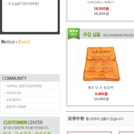
스테인레스 좌욕기
수소살균기(리아제로)
18,000원
25,000원
자주하는 질문과 답변 (FAQ)
황토 냉,온 찜질팩
자유게시판
6,000원
10,000원
포토갤러리
질문코너 (Q&A)
모유수유
총 (
3
)개의 상품이 있습니다.