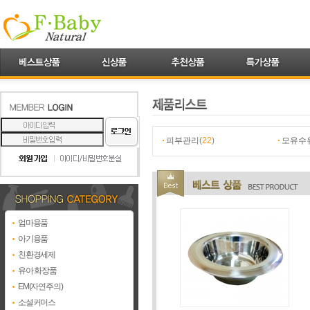
피부관리
(
22
)
모유수
엄마용품
아기용품
친환경세제
유아 화장품
EM(자연주의)
소셜커머스