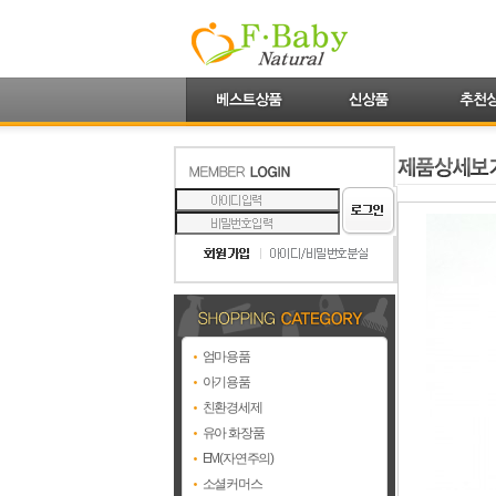
엄마용품
아기용품
친환경세제
유아 화장품
EM(자연주의)
소셜커머스