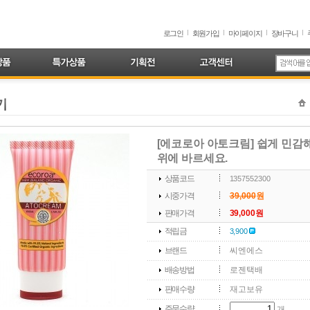
로그인
회원가입
마이페이지
장바구니
[에코로아 아토크림] 쉽게 민감
위에 바르세요.
상품코드
1357552300
시중가격
39,000
원
판매가격
39,000원
적립금
3,900
브랜드
씨엔에스
배송방법
로젠택배
판매수량
재고보유
주문수량
개