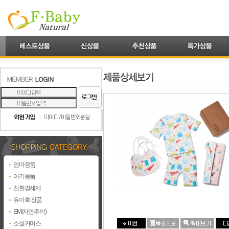
엄마용품
아기용품
친환경세제
유아 화장품
EM(자연주의)
소셜커머스