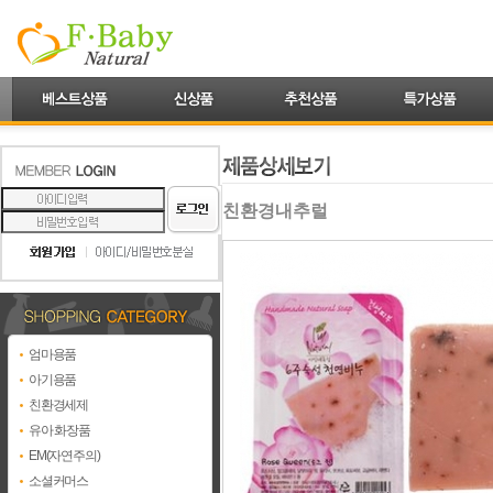
친환경내추럴
엄마용품
아기용품
친환경세제
유아 화장품
EM(자연주의)
소셜커머스